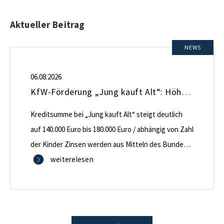
Aktueller Beitrag
NEWS
06.08.2026
KfW-Förderung „Jung kauft Alt“: Höhere Kredite ab August 2026
Kreditsumme bei „Jung kauft Alt“ steigt deutlich
auf 140.000 Euro bis 180.000 Euro / abhängig von Zahl
der Kinder Zinsen werden aus Mitteln des Bundes
verbilligt: Heutiger Zins bei 0,53 Prozent effektiv bei
weiterelesen
35 Jahren Laufzeit und 10 Jahren Zinsbindung
Antragstellende verpflichten sich zu energetischer
Sanierung binnen 54 Monaten nach Förderzusage /
Sanierung in Einzelmaßnahmen […]