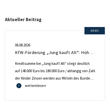
Aktueller Beitrag
NEWS
06.08.2026
KfW-Förderung „Jung kauft Alt“: Höhere Kredite ab August 2026
Kreditsumme bei „Jung kauft Alt“ steigt deutlich
auf 140.000 Euro bis 180.000 Euro / abhängig von Zahl
der Kinder Zinsen werden aus Mitteln des Bundes
verbilligt: Heutiger Zins bei 0,53 Prozent effektiv bei
weiterelesen
35 Jahren Laufzeit und 10 Jahren Zinsbindung
Antragstellende verpflichten sich zu energetischer
Sanierung binnen 54 Monaten nach Förderzusage /