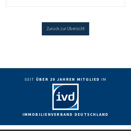
Antragstellende verpflichten sich zu energetischer
Sanierung binnen 54 Monaten nach Förderzusage /
Sanierung in Einzelmaßnahmen […]
Zurück zur Übersicht
SEIT
ÜBER 20 JAHREN MITGLIED
IM
IMMOBILIENVERBAND DEUTSCHLAND