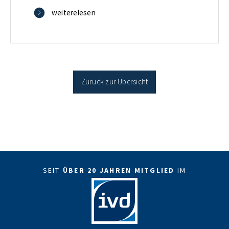
verbilligt: Heutiger Zins bei 0,53 Prozent effektiv bei
weiterelesen
35 Jahren Laufzeit und 10 Jahren Zinsbindung
Antragstellende verpflichten sich zu energetischer
Sanierung binnen 54 Monaten nach Förderzusage /
Sanierung in Einzelmaßnahmen […]
Zurück zur Übersicht
SEIT
ÜBER 20 JAHREN MITGLIED
IM