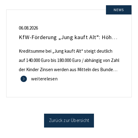
NEWS
06.08.2026
KfW-Förderung „Jung kauft Alt“: Höhere Kredite ab August 2026
Kreditsumme bei „Jung kauft Alt“ steigt deutlich
auf 140.000 Euro bis 180.000 Euro / abhängig von Zahl
der Kinder Zinsen werden aus Mitteln des Bundes
verbilligt: Heutiger Zins bei 0,53 Prozent effektiv bei
weiterelesen
35 Jahren Laufzeit und 10 Jahren Zinsbindung
Antragstellende verpflichten sich zu energetischer
Sanierung binnen 54 Monaten nach Förderzusage /
Sanierung in Einzelmaßnahmen […]
Zurück zur Übersicht