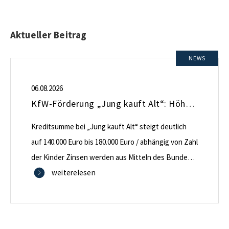
Aktueller Beitrag
NEWS
06.08.2026
KfW-Förderung „Jung kauft Alt“: Höhere Kredite ab August 2026
Kreditsumme bei „Jung kauft Alt“ steigt deutlich
auf 140.000 Euro bis 180.000 Euro / abhängig von Zahl
der Kinder Zinsen werden aus Mitteln des Bundes
verbilligt: Heutiger Zins bei 0,53 Prozent effektiv bei
weiterelesen
35 Jahren Laufzeit und 10 Jahren Zinsbindung
Antragstellende verpflichten sich zu energetischer
Sanierung binnen 54 Monaten nach Förderzusage /