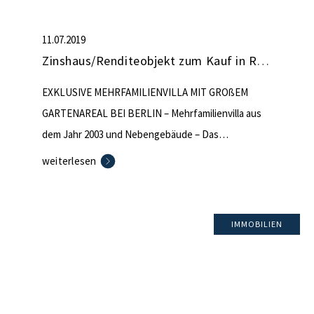
11.07.2019
Zinshaus/Renditeobjekt zum Kauf in Rüdersdorf (nicht mehr verfügbar)
EXKLUSIVE MEHRFAMILIENVILLA MIT GROßEM
GARTENAREAL BEI BERLIN – Mehrfamilienvilla aus
dem Jahr 2003 und Nebengebäude – Das
Hauptgebäude hat einen Keller in Massivbauweise,
weiterlesen
ca. 36 cm Wandstärke – Geschmackvoll gestaltetes
Grundstück und Gartenbereich in Hanglage –
geräumige Terrasse und Balkon mit Granitböden
IMMOBILIEN
(2013) – 3 Wohnungen im Hauptgebäude und 1
Wohnung im Nebengebäude (ca. 76 […]