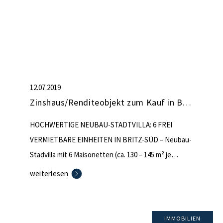
12.07.2019
Zinshaus/Renditeobjekt zum Kauf in Berlin (nicht mehr verfügbar)
HOCHWERTIGE NEUBAU-STADTVILLA: 6 FREI
VERMIETBARE EINHEITEN IN BRITZ-SÜD – Neubau-
Stadvilla mit 6 Maisonetten (ca. 130 – 145 m² je
Einheit) – Smarthome-Konzept (Licht, Heizung,
weiterlesen
Rollläden usw. über Smartphone oder iPad
steuerbar) – Sondernutzungsrecht am Garten für
drei EG-Wohnungen – Eingangsbereich mit einem
IMMOBILIEN