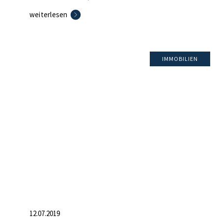
Fenster, Dach, Fassadendämmung – Dachgeschoss
weiterlesen
ausgebaut – voll vermietet
IMMOBILIEN
12.07.2019