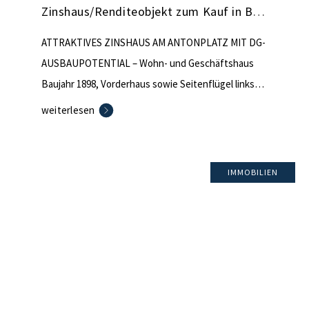
Zinshaus/Renditeobjekt zum Kauf in Berlin (nicht mehr verfügbar)
ATTRAKTIVES ZINSHAUS AM ANTONPLATZ MIT DG-
AUSBAUPOTENTIAL – Wohn- und Geschäftshaus
Baujahr 1898, Vorderhaus sowie Seitenflügel links
und rechts – Grundstücksgröße ca. 1.130 m² –
weiterlesen
Wohnfläche ca. 1.024 m², 16 Wohnungen –
Gewerbefläche ca. 297 m², 4 Einheiten –
Dachgeschoss erscheint aufstockbar bis zu ca. 180
IMMOBILIEN
m² Wohnfläche möglich laut ET – aktuell 4
Stellplätze, bis […]