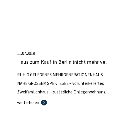
11.07.2019
Haus zum Kauf in Berlin (nicht mehr verfügbar)
RUHIG GELEGENES MEHRGENERATIONENHAUS
NAHE GROSSEM SPEKTESEE – vollunterkellertes
Zweifamilienhaus – zusätzliche Einliegerwohnung im
Dachgeschoss – 2000 aufwändig modernisiert –
weiterlesen
schön angelegter Garten mit Holzhaus, Pavillon mit
Stromanschluss sowie Gartenbewässerungsanlage
– Garage