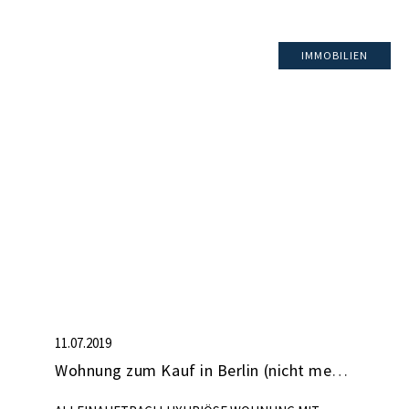
Aufzug vom Keller- bis ins Dachgeschoss,
barrierefreier Zugang – geräumiges Kellerabteil –
IMMOBILIEN
Außenstellplatz auf dem Grundstück, kann optional
für € 10.000,– zzgl. Prov. erworben werden […]
11.07.2019
Wohnung zum Kauf in Berlin (nicht mehr verfügbar)