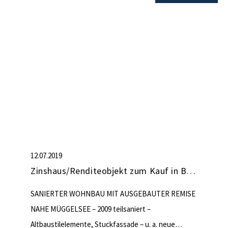
Lift für Rollstuhlfahrer – Sondernutzungsrecht am
Garten für drei EG-Wohnungen – Energieausweis
liegt […]
12.07.2019
Zinshaus/Renditeobjekt zum Kauf in Berlin (nicht mehr verfügbar)
SANIERTER WOHNBAU MIT AUSGEBAUTER REMISE
NAHE MÜGGELSEE – 2009 teilsaniert –
Altbaustilelemente, Stuckfassade – u. a. neue