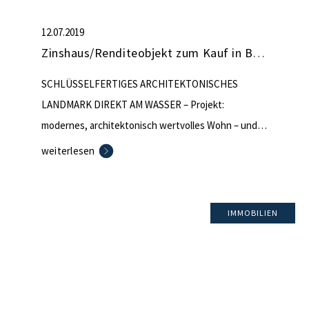
12.07.2019
Zinshaus/Renditeobjekt zum Kauf in Berlin (nicht mehr verfügbar)
SCHLÜSSELFERTIGES ARCHITEKTONISCHES
LANDMARK DIREKT AM WASSER – Projekt:
modernes, architektonisch wertvolles Wohn – und
Geschäftshaus – Baubeginn (Tiefbauarbeiten)
weiterlesen
bereits erfolgt – Abgabe des Projekts zum aktuellen
Bautenstand möglich – u. a. wasserrechtl.
Genehmigung plus Statik der Baugrube, Pfahl-
IMMOBILIEN
Gründung, Spundwände, Hochbau mit Prüfstatik