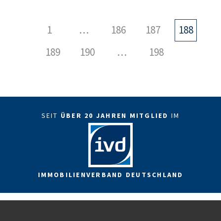
1
…
186
187
188
189
190
…
198
SEIT
ÜBER 20 JAHREN MITGLIED
IM
IMMOBILIENVERBAND DEUTSCHLAND