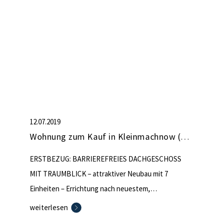
12.07.2019
Wohnung zum Kauf in Kleinmachnow (nicht mehr verfügbar)
ERSTBEZUG: BARRIEREFREIES DACHGESCHOSS
MIT TRAUMBLICK – attraktiver Neubau mit 7
Einheiten – Errichtung nach neuestem,
energetischem Standard – der Baubeginn ist bereits
weiterlesen
erfolgt, Fertigstellung ist für Herbst 2019 geplant –