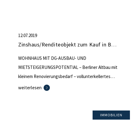
12.07.2019
Zinshaus/Renditeobjekt zum Kauf in Berlin (nicht mehr verfügbar)
WOHNHAUS MIT DG-AUSBAU- UND
MIETSTEIGERUNGSPOTENTIAL – Berliner Altbau mit
kleinem Renovierungsbedarf – vollunterkellertes
Vorderhaus mit 11 Wohnungen – 15 unvermietete
weiterlesen
Stellplätze – Gasetagenheizung – Aufteiler geeignet
– der Energieausweis liegt demnächst vor
IMMOBILIEN