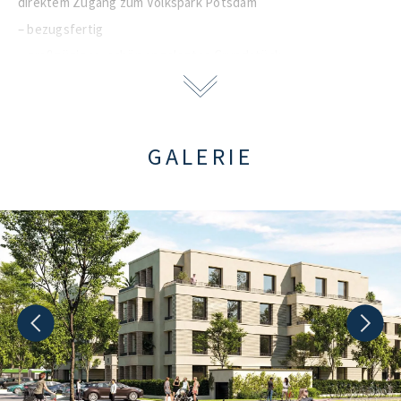
direktem Zugang zum Volkspark Potsdam
– bezugsfertig
– großzügiges, schön angelegtes Grundstück
– Gaszentralheizung
– Aufzug
– TG-Stellplatz € 45.000,–, Außenstellplatz € 33.500,–
GALERIE