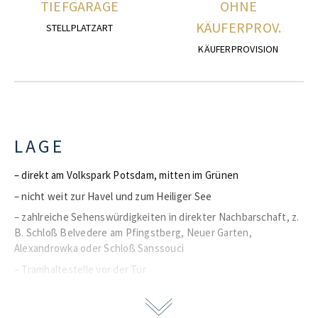
TIEFGARAGE
OHNE
KÄUFERPROV.
STELLPLATZART
KÄUFERPROVISION
LAGE
– direkt am Volkspark Potsdam, mitten im Grünen
– nicht weit zur Havel und zum Heiliger See
– zahlreiche Sehenswürdigkeiten in direkter Nachbarschaft, z.
B. Schloß Belvedere am Pfingstberg, Neuer Garten,
Alexandrowka oder Schloß Sanssouci
– Tramhaltestelle vor der Tür
– Potsdams Zentrum in wenigen Fahrminuten erreichbar
– schnelle Anbindung an die Berliner City über den ca. 3,5 km